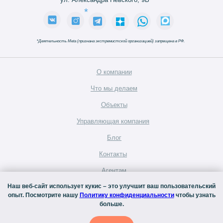
*
*
Деятельность Meta (признана экстремистской организацией) запрещена в РФ.
О компании
Что мы делаем
Объекты
Управляющая компания
Блог
Контакты
Агентам
Наш веб-сайт использует кукис – это улучшит ваш пользовательский
Вакансии
Аренда
опыт. Посмотрите нашу
Политику конфиденциальности
чтобы узнать
коммерческих
больше.
площадей
©
2026
Официальный сайт Inreit