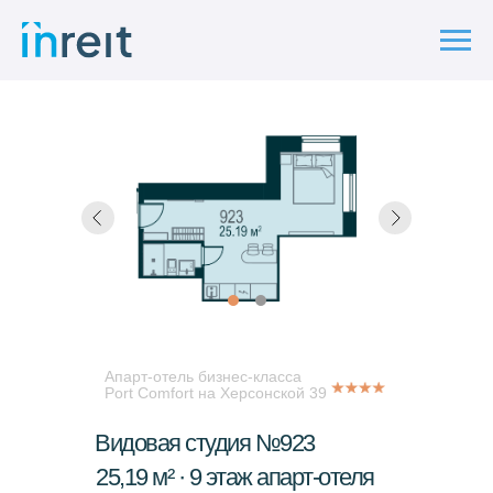
Апарт-отель бизнес-класса
Port Comfort на Херсонской 39
Видовая студия №923
25,19 м² · 9 этаж апарт-отеля