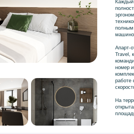
Каждый 
полност
эргоном
технико
полным 
машино
Апарт-о
Travel,
команди
номер и
комплек
работе 
скорост
На терр
открыта
площадк