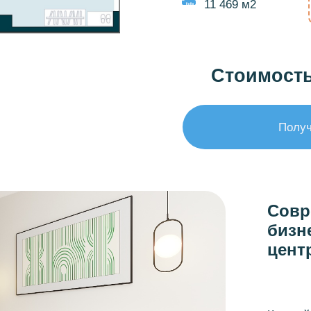
11 469 м2
Стоимость:
Получ
Совр
бизн
цент