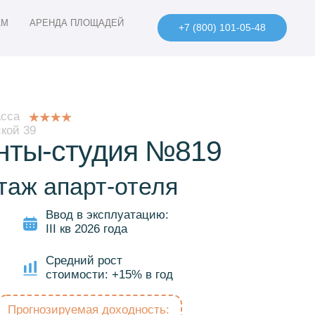
АМ
АРЕНДА ПЛОЩАДЕЙ
+7 (800) 101-05-48
асса
ской 39
нты-студия №819
 этаж апарт-отеля
Ввод в эксплуатацию:
III кв 2026 года
Средний рост
стоимости: +15% в год
Прогнозируемая доходность: