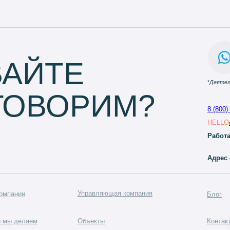
ВАЙТЕ
*
Деятел
ГОВОРИМ?
8 (800)
HELLO
Работа
Адрес 
Управляющая компания
омпании
Блог
о мы делаем
Объекты
Контак