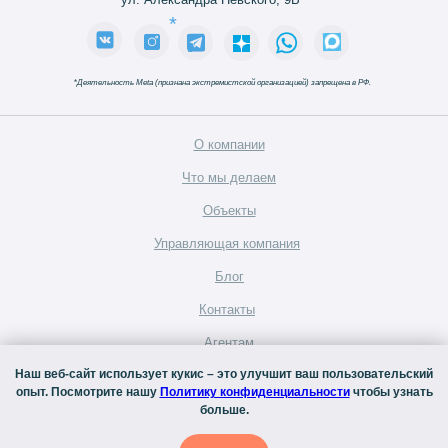
*
*
Деятельность Meta (признана экстремистской организацией) запрещена в РФ.
О компании
Что мы делаем
Объекты
Управляющая компания
Блог
Контакты
Агентам
Наш веб-сайт использует кукис – это улучшит ваш пользовательский
Вакансии
Аренда
опыт. Посмотрите нашу
Политику конфиденциальности
чтобы узнать
коммерческих
больше.
площадей
©
2026
Официальный сайт Inreit