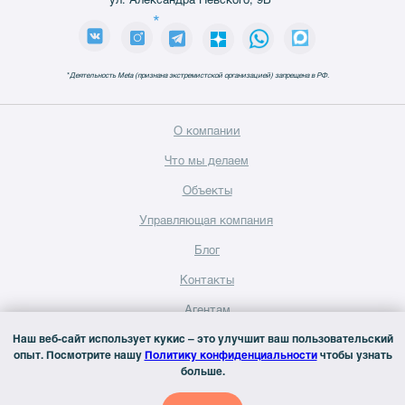
*
*
Деятельность Meta (признана экстремистской организацией) запрещена в РФ.
О компании
Что мы делаем
Объекты
Управляющая компания
Блог
Контакты
Агентам
Вакансии
Наш веб-сайт использует кукис – это улучшит ваш пользовательский
Аренда
опыт. Посмотрите нашу
Политику конфиденциальности
чтобы узнать
коммерческих
площадей
больше.
©
2026
Официальный сайт Inreit