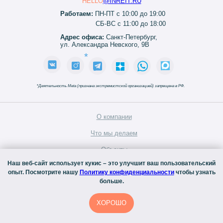
HELLO
@INREIT.RU
Работаем:
ПН-ПТ с 10:00 до 19:00
СБ-ВС с 11:00 до 18:00
Адрес офиса:
Санкт-Петербург,
ул. Александра Невского, 9В
*
*
Деятельность Meta (признана экстремистской организацией) запрещена в РФ.
О компании
Что мы делаем
Объекты
Наш веб-сайт использует кукис – это улучшит ваш пользовательский
Управляющая компания
опыт. Посмотрите нашу
Политику конфиденциальности
чтобы узнать
больше.
Блог
Контакты
ХОРОШО
Агентам