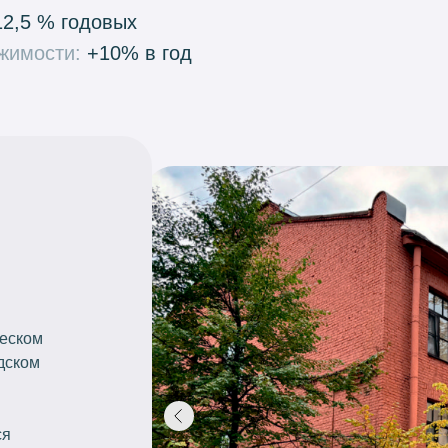
12,5 % годовых
жимости:
+10% в год
ческом
дском
ся