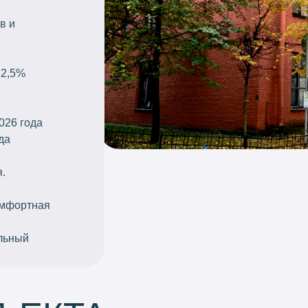
в и
12,5%
026 года
да
.
омфортная
ельный